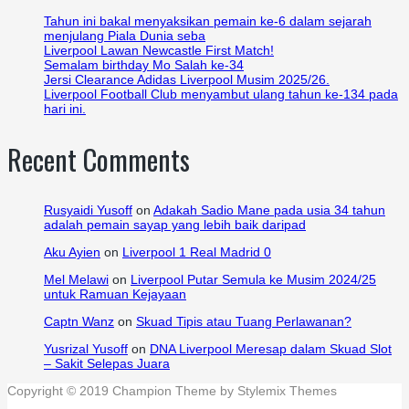
Tahun ini bakal menyaksikan pemain ke-6 dalam sejarah
menjulang Piala Dunia seba
Liverpool Lawan Newcastle First Match!
Semalam birthday Mo Salah ke-34
Jersi Clearance Adidas Liverpool Musim 2025/26.
Liverpool Football Club menyambut ulang tahun ke-134 pada
hari ini.
Recent Comments
Rusyaidi Yusoff
on
Adakah Sadio Mane pada usia 34 tahun
adalah pemain sayap yang lebih baik daripad
Aku Ayien
on
Liverpool 1 Real Madrid 0
Mel Melawi
on
Liverpool Putar Semula ke Musim 2024/25
untuk Ramuan Kejayaan
Captn Wanz
on
Skuad Tipis atau Tuang Perlawanan?
Yusrizal Yusoff
on
DNA Liverpool Meresap dalam Skuad Slot
– Sakit Selepas Juara
Copyright © 2019 Champion Theme by Stylemix Themes