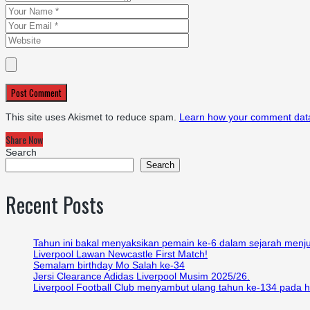
Post Comment
This site uses Akismet to reduce spam.
Learn how your comment data
Share Now
Search
Search
Recent Posts
Tahun ini bakal menyaksikan pemain ke-6 dalam sejarah menju
Liverpool Lawan Newcastle First Match!
Semalam birthday Mo Salah ke-34
Jersi Clearance Adidas Liverpool Musim 2025/26.
Liverpool Football Club menyambut ulang tahun ke-134 pada har