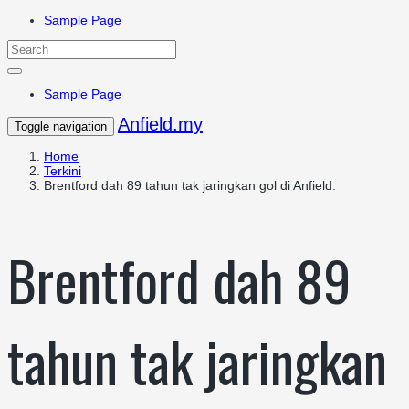
Sample Page
Sample Page
Anfield.my
Toggle navigation
Home
Terkini
Brentford dah 89 tahun tak jaringkan gol di Anfield.
Brentford dah 89
tahun tak jaringkan