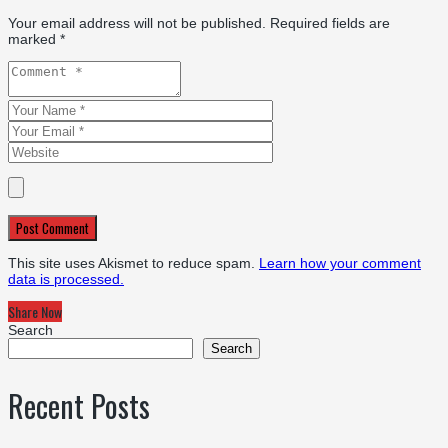
Your email address will not be published.
Required fields are
marked
*
Post Comment
This site uses Akismet to reduce spam.
Learn how your comment
data is processed.
Share Now
Search
Search
Recent Posts