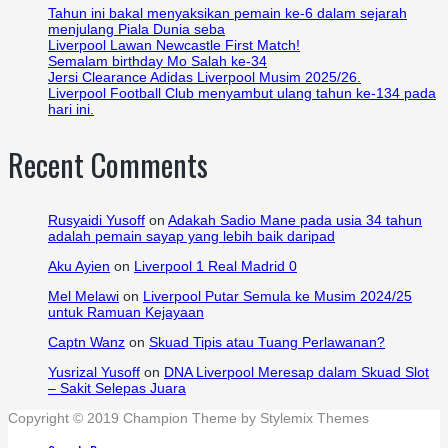
Tahun ini bakal menyaksikan pemain ke-6 dalam sejarah
menjulang Piala Dunia seba
Liverpool Lawan Newcastle First Match!
Semalam birthday Mo Salah ke-34
Jersi Clearance Adidas Liverpool Musim 2025/26.
Liverpool Football Club menyambut ulang tahun ke-134 pada
hari ini.
Recent Comments
Rusyaidi Yusoff
on
Adakah Sadio Mane pada usia 34 tahun
adalah pemain sayap yang lebih baik daripad
Aku Ayien
on
Liverpool 1 Real Madrid 0
Mel Melawi
on
Liverpool Putar Semula ke Musim 2024/25
untuk Ramuan Kejayaan
Captn Wanz
on
Skuad Tipis atau Tuang Perlawanan?
Yusrizal Yusoff
on
DNA Liverpool Meresap dalam Skuad Slot
– Sakit Selepas Juara
Copyright © 2019 Champion Theme by Stylemix Themes