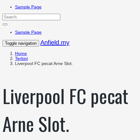
Sample Page
Sample Page
Anfield.my
Toggle navigation
Home
Terkini
Liverpool FC pecat Arne Slot.
Liverpool FC pecat
Arne Slot.