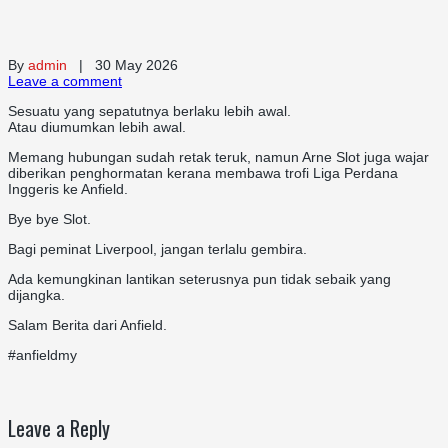
By
admin
| 30 May 2026
Leave a comment
Sesuatu yang sepatutnya berlaku lebih awal.
Atau diumumkan lebih awal.
Memang hubungan sudah retak teruk, namun Arne Slot juga wajar
diberikan penghormatan kerana membawa trofi Liga Perdana
Inggeris ke Anfield.
Bye bye Slot.
Bagi peminat Liverpool, jangan terlalu gembira.
Ada kemungkinan lantikan seterusnya pun tidak sebaik yang
dijangka.
Salam Berita dari Anfield.
#anfieldmy
Leave a Reply